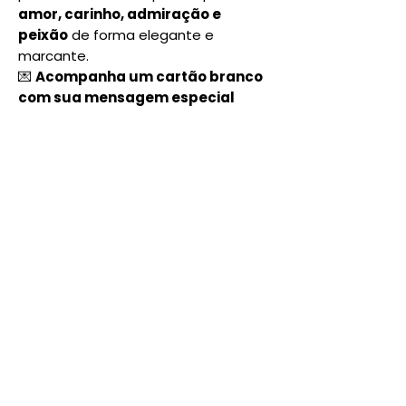
amor, carinho, admiração e
peixão
de forma elegante e
marcante.
💌
Acompanha um cartão branco
com sua mensagem especial
Por que escolher esta rosa?
• Entrega rápida – no mesmo dia
para pedidos até as 18h
• Produzido por floristas profissionais
• 26 anos de tradição – desde 1999
Gesto Flores
Endereço: Av. Cel. João Batista São
da Silveira e Souza, 53 - Vila Eunice
Nova, Cachoeirinha - RS, 94920-100
Telefone:(51)9 9966-8699
E-mail:
gestoflores@gmail.com