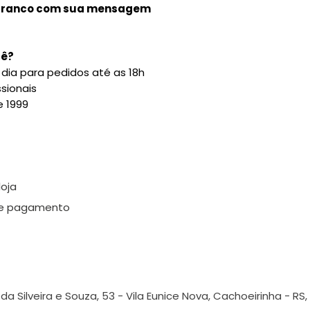
branco com sua mensagem
uê?
dia para pedidos até as 18h
ssionais
e 1999
loja
de pagamento
da Silveira e Souza, 53 - Vila Eunice Nova, Cachoeirinha - RS