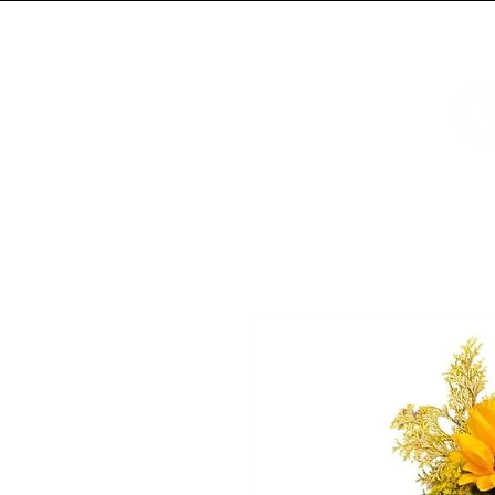
Entregamos em cachoeirinha e região
Gesto