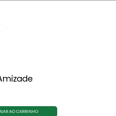
ENDE AGORA
Atendimento via WhatsAp
Meu carrinho
Fale no WhatsApp
 Amizade
reço
NAR AO CARRINHO